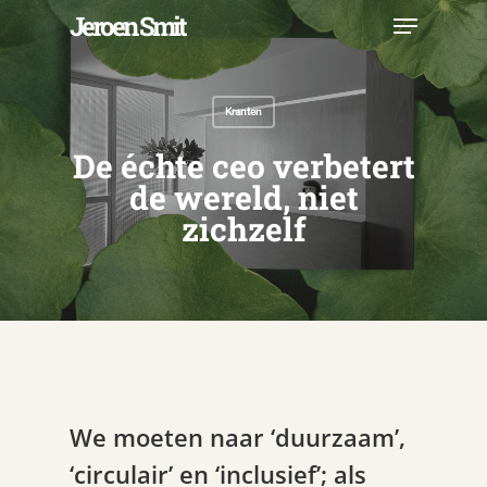
Skip
Menu
Jeroen Smit
to
main
Close
content
Menu
Kranten
De échte ceo verbetert
de wereld, niet
zichzelf
We moeten naar ‘duurzaam’,
‘circulair’ en ‘inclusief’; als