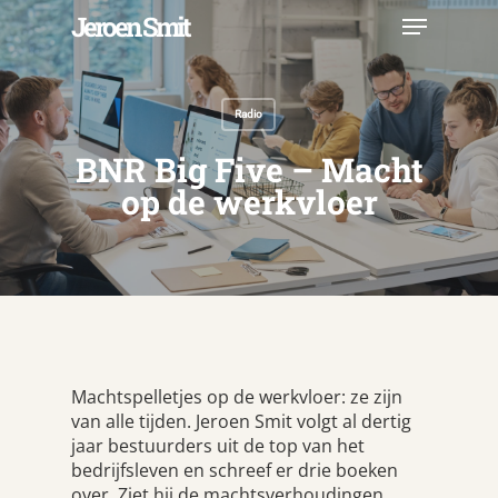
Skip
Menu
Jeroen Smit
to
main
Close
content
Menu
Radio
BNR Big Five – Macht
op de werkvloer
Machtspelletjes op de werkvloer: ze zijn
van alle tijden. Jeroen Smit volgt al dertig
jaar bestuurders uit de top van het
bedrijfsleven en schreef er drie boeken
over. Ziet hij de machtsverhoudingen