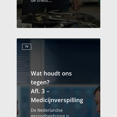
de snelst…
TV
Wat houdt ons
tegen?
Afl. 3 –
Medicijnverspilling
De Nederlandse
gezondheidszorg is