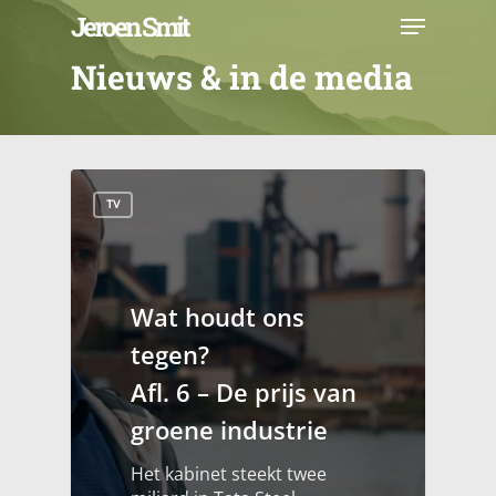
Skip
Menu
Jeroen Smit
to
main
Close
Nieuws & in de media
content
Menu
TV
Wat houdt ons
tegen?
Afl. 6 – De prijs van
groene industrie
Het kabinet steekt twee