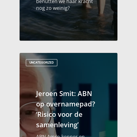
benutten we haar kracht
nog zo weinig?
UNCATEGORIZED
Jeroen Smit: ABN
op overnamepad?
‘Risico voor de
samenleving’
ABN Amro-kenner en