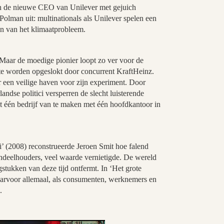
n de nieuwe CEO van Unilever met gejuich
olman uit: multinationals als Unilever spelen een
n van het klimaatprobleem.
. Maar de moedige pionier loopt zo ver voor de
t te worden opgeslokt door concurrent KraftHeinz.
 een veilige haven voor zijn experiment. Door
ndse politici versperren de slecht luisterende
t één bedrijf van te maken met één hoofdkantoor in
i’ (2008) reconstrueerde Jeroen Smit hoe falend
andeelhouders, veel waarde vernietigde. De wereld
gstukken van deze tijd ontfermt. In ‘Het grote
aarvoor allemaal, als consumenten, werknemers en
.