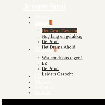
Jeroen Smit
Skip
to
main
Nieuws
Menu
content
Boeken
Het Grote Gevecht
Nog lang en gelukkig
De Prooi
Het Drama Ahold
TV series
Wat houdt ons tegen?
EZ
De Prooi
Leiders Gezocht
Podcast
Theater
Lezingen
Contact