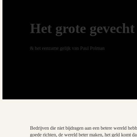
Het grote gevecht
& het eenzame gelijk van Paul Polman
Bedrijven die niet bijdragen aan een betere wereld heb
goede richten, de wereld beter maken, het geld komt d