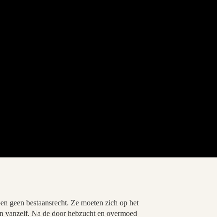
ben geen bestaansrecht. Ze moeten zich op het
an vanzelf. Na de door hebzucht en overmoed