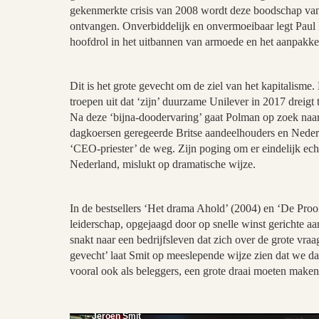
gekenmerkte crisis van 2008 wordt deze boodschap va
ontvangen. Onverbiddelijk en onvermoeibaar legt Paul P
hoofdrol in het uitbannen van armoede en het aanpakke
Dit is het grote gevecht om de ziel van het kapitalisme
troepen uit dat ‘zijn’ duurzame Unilever in 2017 dreig
Na deze ‘bijna-doodervaring’ gaat Polman op zoek naar
dagkoersen geregeerde Britse aandeelhouders en Nederla
‘CEO-priester’ de weg. Zijn poging om er eindelijk ech
Nederland, mislukt op dramatische wijze.
In de bestsellers ‘Het drama Ahold’ (2004) en ‘De Proo
leiderschap, opgejaagd door op snelle winst gerichte a
snakt naar een bedrijfsleven dat zich over de grote vraa
gevecht’ laat Smit op meeslepende wijze zien dat we d
vooral ook als beleggers, een grote draai moeten maken