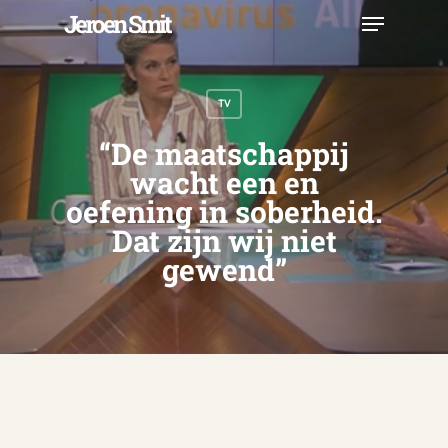
Skip
Menu
Jeroen Smit
to
main
Close
content
Menu
TV
“De maatschappij
wacht een en
oefening in soberheid.
Dat zijn wij niet
gewend”