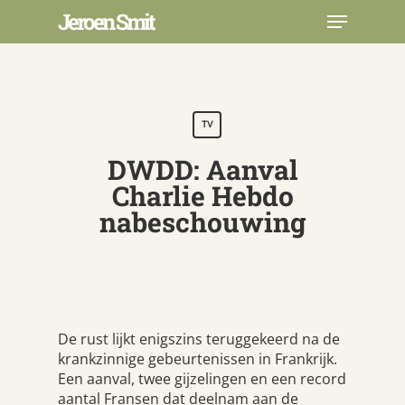
Skip
Menu
Jeroen Smit
to
main
Close
content
Menu
TV
DWDD: Aanval
Charlie Hebdo
nabeschouwing
De rust lijkt enigszins teruggekeerd na de
krankzinnige gebeurtenissen in Frankrijk.
Een aanval, twee gijzelingen en een record
aantal Fransen dat deelnam aan de