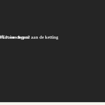
st
oudt ons tegen?
 - Cruiseschepen aan de ketting