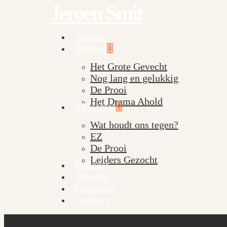
Jeroen Smit
Skip
to
main
Nieuws
Menu
content
Boeken
Het Grote Gevecht
Nog lang en gelukkig
De Prooi
Het Drama Ahold
TV series
Wat houdt ons tegen?
EZ
De Prooi
Leiders Gezocht
Podcast
Theater
Lezingen
Contact