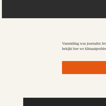
Vanmiddag was journalist Jer
bekijkt hoe we klimaatproblem
Luister het gesprek hier terug