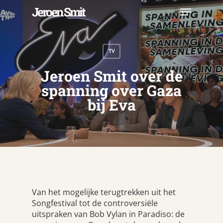
Skip
Menu
Jeroen Smit
to
main
Close
content
Menu
TV
Jeroen Smit over de
spanning over Gaza
bij Eva
Van het mogelijke terugtrekken uit het
Songfestival tot de controversiële
uitspraken van Bob Vylan in Paradiso: de