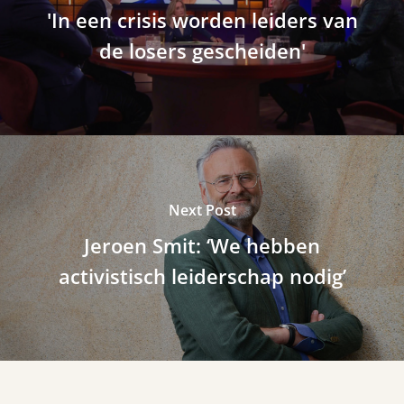
'In een crisis worden leiders van
de losers gescheiden'
Next Post
Jeroen Smit: ‘We hebben
activistisch leiderschap nodig’