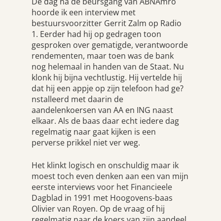
De dag na de beursgang van ABNAmro
hoorde ik een interview met
bestuursvoorzitter Gerrit Zalm op Radio
1. Eerder had hij op gedragen toon
gesproken over gematigde, verantwoorde
rendementen, maar toen was de bank
nog helemaal in handen van de Staat. Nu
klonk hij bijna vechtlustig. Hij vertelde hij
dat hij een appje op zijn telefoon had ge?
nstalleerd met daarin de
aandelenkoersen van AA en ING naast
elkaar. Als de baas daar echt iedere dag
regelmatig naar gaat kijken is een
perverse prikkel niet ver weg.
Het klinkt logisch en onschuldig maar ik
moest toch even denken aan een van mijn
eerste interviews voor het Financieele
Dagblad in 1991 met Hoogovens-baas
Olivier van Royen. Op de vraag of hij
regelmatig naar de koers van zijn aandeel