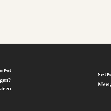
us Post
Next Po
egen?
Meer
steen