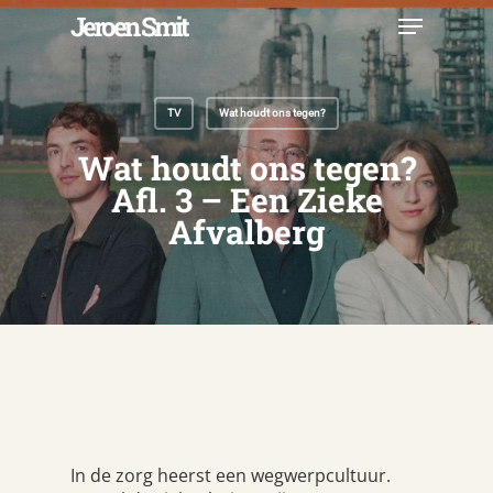
Skip
Menu
Jeroen Smit
to
main
Close
content
Menu
TV
Wat houdt ons tegen?
Wat houdt ons tegen?
Afl. 3 – Een Zieke
Afvalberg
In de zorg heerst een wegwerpcultuur.