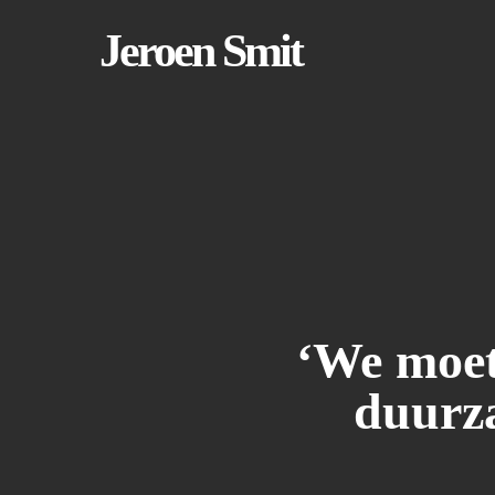
Skip
to
Jeroen Smit
main
content
‘We moet
duurza