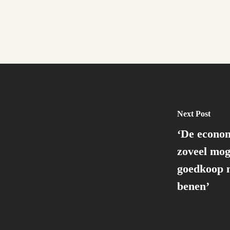
Next Post
‘De econom
zoveel moge
goedkoop m
benen’