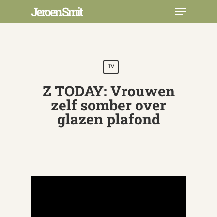
Skip
Menu
Jeroen Smit
to
main
Close
content
Menu
TV
Z TODAY: Vrouwen
zelf somber over
glazen plafond