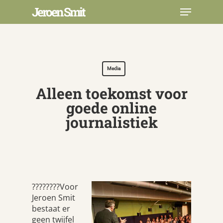
Skip
Menu
Jeroen Smit
to
main
Close
content
Menu
Media
Alleen toekomst voor
goede online
journalistiek
????????Voor
Jeroen Smit
bestaat er
geen twijfel