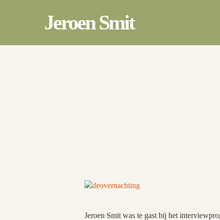
Skip
to
Jeroen Smit
main
content
Jeroen Smit was te gast bij het interview