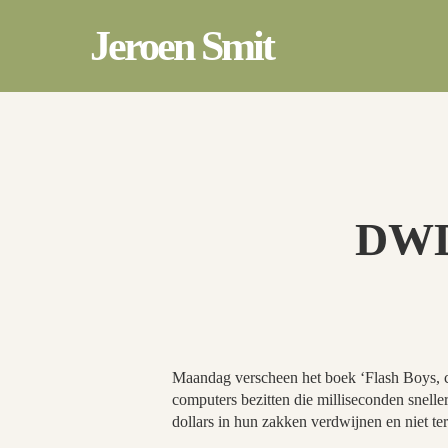
Skip
to
Jeroen Smit
main
content
DWDD
Maandag verscheen het boek ‘Flash Boys, cra
computers bezitten die milliseconden sneller
dollars in hun zakken verdwijnen en niet t