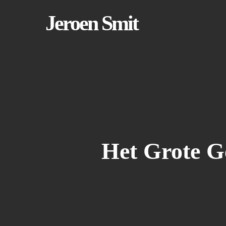
Skip
to
Jeroen Smit
main
content
Het Grote Ge