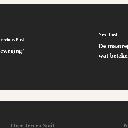
Next Post
revious Post
De maatre
beweging’
wat betek
Over Jeroen Smit
N