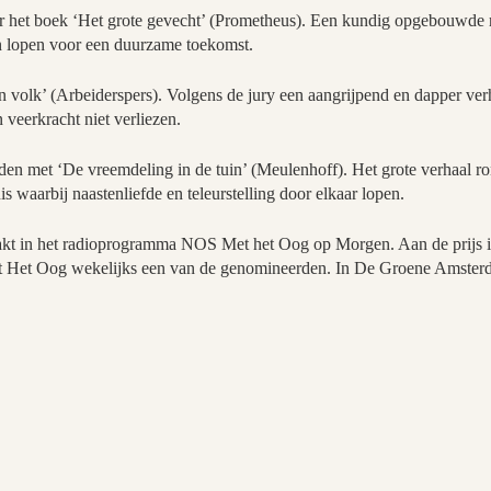
r het boek ‘Het grote gevecht’ (Prometheus). Een kundig opgebouwde r
n lopen voor een duurzame toekomst.
 volk’ (Arbeiderspers). Volgens de jury een aangrijpend en dapper verh
veerkracht niet verliezen.
den met ‘De vreemdeling in de tuin’ (Meulenhoff). Het grote verhaal r
s waarbij naastenliefde en teleurstelling door elkaar lopen.
kt in het radioprogramma NOS Met het Oog op Morgen. Aan de prijs is
t Het Oog wekelijks een van de genomineerden. In De Groene Amsterda