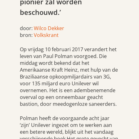
pionier zal worden
beschouwd.’
door:
Wilco Dekker
bron:
Volkskrant
Op vrijdag 10 februari 2017 verandert het
leven van Paul Polman voorgoed. Die
middag wordt bekend dat het
Amerikaanse Kraft Heinz, met hulp van de
Braziliaanse opkoopmiljardairs van 3G,
voor 135 miljard euro Unilever wil
overnemen. Het is een adembenemende
overval op een onneembaar geacht
bastion, door meedogenloze saneerders.
Polman heeft de voorgaande acht jaar
‘zijn’ Unilever ingezet om te werken aan
een betere wereld, blijkt uit het vandaag
verschijnende boek
Het grote gevecht
van