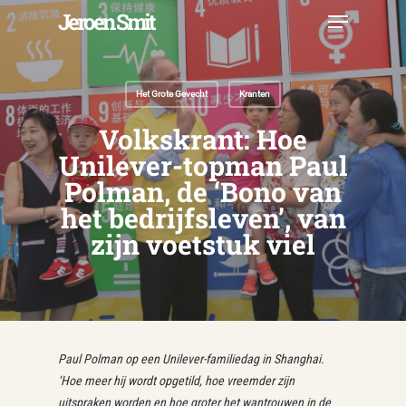
Skip
Menu
Jeroen Smit
to
main
Close
content
Menu
Het Grote Gevecht
Kranten
Volkskrant: Hoe
Unilever-topman Paul
Polman, de ‘Bono van
het bedrijfsleven’, van
zijn voetstuk viel
Paul Polman op een Unilever-familiedag in Shanghai.
‘Hoe meer hij wordt opgetild, hoe vreemder zijn
uitspraken worden en hoe groter het wantrouwen in de