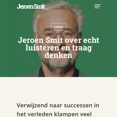
Skip
Menu
Jeroen Smit
to
main
Close
content
Menu
Column
Jeroen Smit over echt
luisteren en traag
denken
Verwijzend naar successen in
het verleden klampen veel