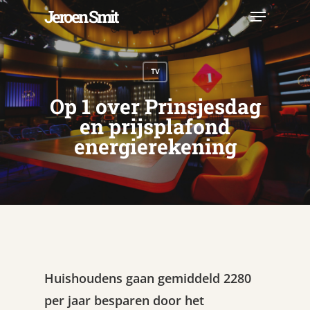
Skip
Menu
Jeroen Smit
to
main
Close
content
Menu
TV
Op 1 over Prinsjesdag
en prijsplafond
energierekening
Huishoudens gaan gemiddeld 2280
per jaar besparen door het