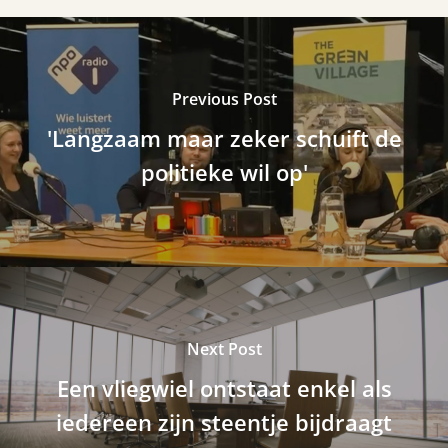
Previous Post
'Langzaam maar zeker schuift de
politieke wil op'
Next Post
Een vliegwiel ontstaat enkel als
iedereen zijn steentje bijdraagt