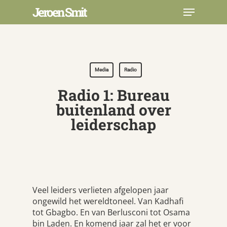
Skip
Menu
Jeroen Smit
to
main
Close
content
Menu
Media
Radio
Radio 1: Bureau
buitenland over
leiderschap
Veel leiders verlieten afgelopen jaar
ongewild het wereldtoneel. Van Kadhafi
tot Gbagbo. En van Berlusconi tot Osama
bin Laden. En komend jaar zal het er voor