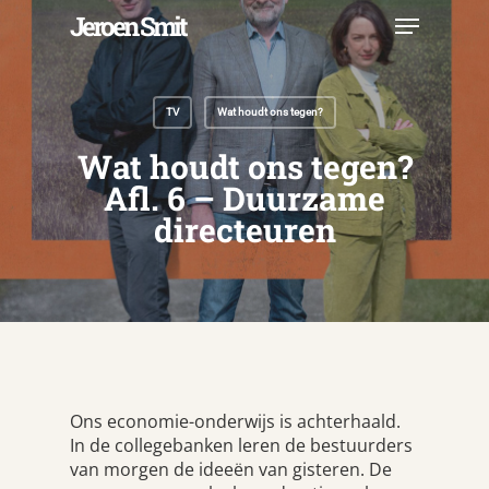
Skip
Menu
Jeroen Smit
to
main
Close
content
Menu
TV
Wat houdt ons tegen?
Wat houdt ons tegen?
Afl. 6 – Duurzame
directeuren
Ons economie-onderwijs is achterhaald.
In de collegebanken leren de bestuurders
van morgen de ideeën van gisteren. De