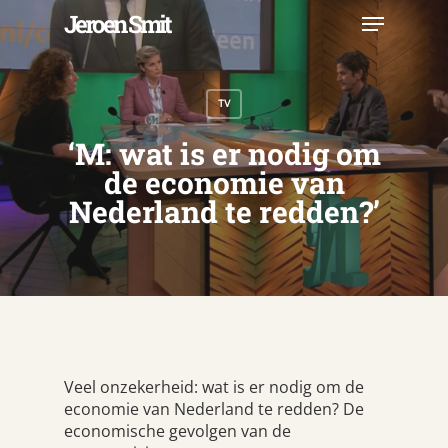
Skip
Menu
Jeroen Smit
to
main
Close
content
Menu
TV
‘M: wat is er nodig om
de economie van
Nederland te redden?’
Veel onzekerheid: wat is er nodig om de
economie van Nederland te redden? De
economische gevolgen van de