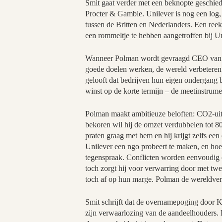
Smit gaat verder met een beknopte geschiede
Procter & Gamble. Unilever is nog een log,
tussen de Britten en Nederlanders. Een reek
een rommeltje te hebben aangetroffen bij U
Wanneer Polman wordt gevraagd CEO van Uni
goede doelen werken, de wereld verbeteren. 
gelooft dat bedrijven hun eigen ondergang 
winst op de korte termijn – de meetinstrume
Polman maakt ambitieuze beloften: CO2-uit
bekoren wil hij de omzet verdubbelen tot 8
praten graag met hem en hij krijgt zelfs e
Unilever een ngo probeert te maken, en hoe h
tegenspraak. Conflicten worden eenvoudig op
toch zorgt hij voor verwarring door met twe
toch af op hun marge. Polman de wereldver
Smit schrijft dat de overnamepoging door K
zijn verwaarlozing van de aandeelhouders. 