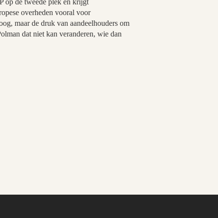
P op de tweede plek en krijgt
uropese overheden vooral voor
 hoog, maar de druk van aandeelhouders om
s Polman dat niet kan veranderen, wie dan