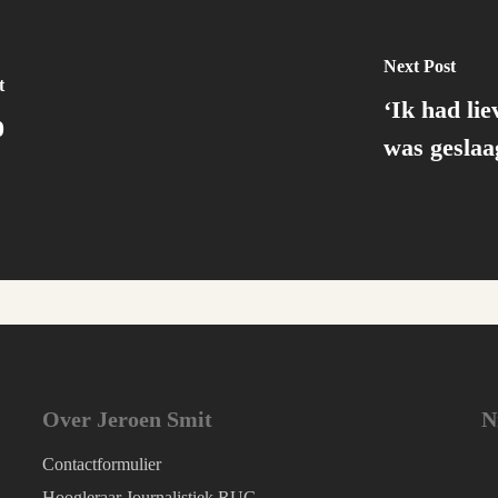
Next Post
t
‘Ik had li
0
was geslaa
Over Jeroen Smit
N
Contactformulier
Hoogleraar Journalistiek RUG