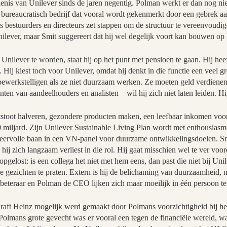
nis van Unilever sinds de jaren negentig. Polman werkt er dan nog niet;
 bureaucratisch bedrijf dat vooral wordt gekenmerkt door een gebrek a
s bestuurders en directeurs zet stappen om de structuur te vereenvoudig
nilever, maar Smit suggereert dat hij wel degelijk voort kan bouwen op
lever te worden, staat hij op het punt met pensioen te gaan. Hij heef
Hij kiest toch voor Unilever, omdat hij denkt in die functie een veel 
bewerkstelligen als ze niet duurzaam werken. Ze moeten geld verdiene
nten van aandeelhouders en analisten – wil hij zich niet laten leiden.
stoot halveren, gezondere producten maken, een leefbaar inkomen voo
0 miljard. Zijn Unilever Sustainable Living Plan wordt met enthousiasm
en eervolle baan in een VN-panel voor duurzame ontwikkelingsdoelen. 
ij zich langzaam verliest in die rol. Hij gaat misschien wel te ver voo
gelost: is een collega het niet met hem eens, dan past die niet bij Uni
e gezichten te praten. Extern is hij de belichaming van duurzaamheid, m
beteraar en Polman de CEO lijken zich maar moeilijk in één persoon t
raft Heinz mogelijk werd gemaakt door Polmans voorzichtigheid bij he
Polmans grote gevecht was er vooral een tegen de financiële wereld, wa