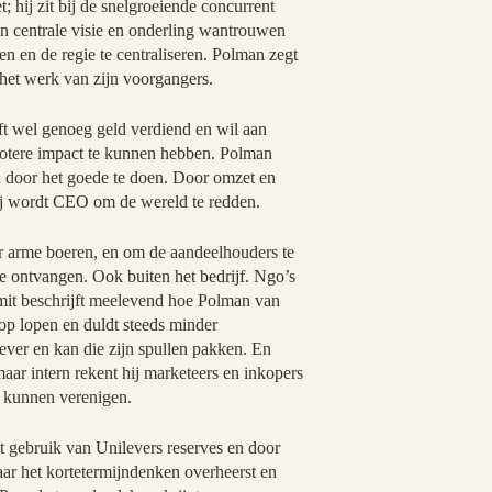
 hij zit bij de snelgroeiende concurrent
an centrale visie en onderling wantrouwen
en en de regie te centraliseren. Polman zegt
 het werk van zijn voorgangers.
t wel genoeg geld verdiend en wil aan
grotere impact te kunnen hebben. Polman
n door het goede te doen. Door omzet en
 Hij wordt CEO om de wereld te redden.
r arme boeren, en om de aandeelhouders te
e ontvangen. Ook buiten het bedrijf. Ngo’s
Smit beschrijft meelevend hoe Polman van
rop lopen en duldt steeds minder
lever en kan die zijn spullen pakken. En
aar intern rekent hij marketeers en inkopers
e kunnen verenigen.
t gebruik van Unilevers reserves en door
ar het kortetermijndenken overheerst en