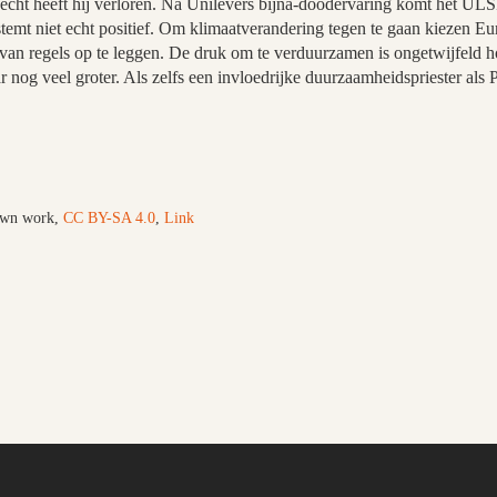
vecht heeft hij verloren. Na Unilevers bijna-doodervaring komt het ULS
stemt niet echt positief. Om klimaatverandering tegen te gaan kiezen E
 van regels op te leggen. De druk om te verduurzamen is ongetwijfeld
ar nog veel groter. Als zelfs een invloedrijke duurzaamheidspriester al
wn work
,
CC BY-SA 4.0
,
Link