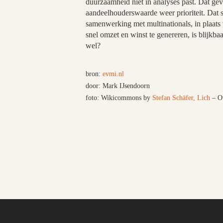
duurzaamheid niet in analyses past. Dat ge
aandeelhouderswaarde weer prioriteit. Dat 
samenwerking met multinationals, in plaats
snel omzet en winst te genereren, is blijkba
wel?
bron:
evmi.nl
door: Mark IJsendoorn
foto: Wikicommons by
Stefan Schäfer, Lich
–
O