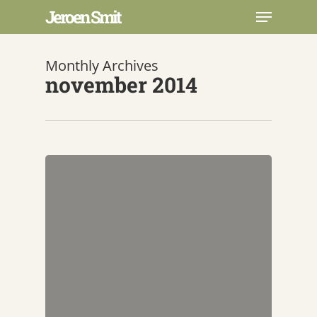
Skip
Menu
Jeroen Smit
to
main
Close
content
Menu
Monthly Archives
november 2014