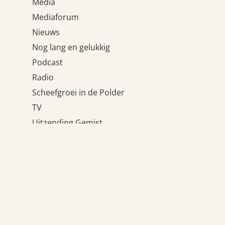
Media
Mediaforum
Nieuws
Nog lang en gelukkig
Podcast
Radio
Scheefgroei in de Polder
TV
Uitzending Gemist
Uncategorized
Wat houdt ons tegen?
Weblogs
Meta