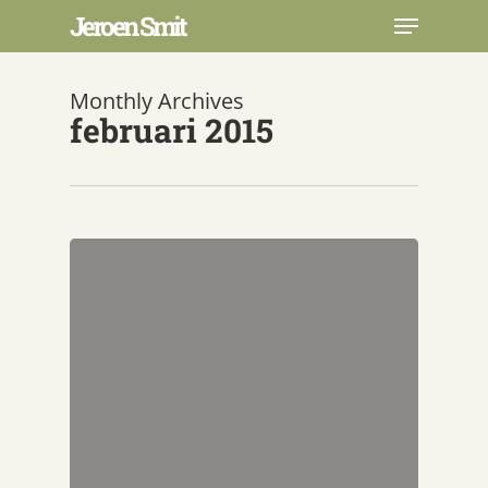
Skip
Menu
Jeroen Smit
to
main
Close
content
Menu
Monthly Archives
februari 2015