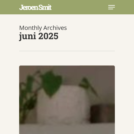
Skip
Menu
Jeroen Smit
to
main
Close
content
Menu
Monthly Archives
juni 2025