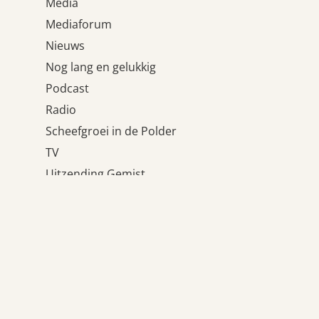
Media
Mediaforum
Nieuws
Nog lang en gelukkig
Podcast
Radio
Scheefgroei in de Polder
TV
Uitzending Gemist
Uncategorized
Wat houdt ons tegen?
Weblogs
Meta