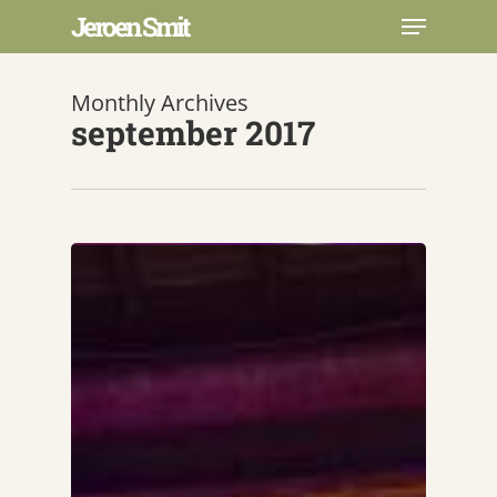
Skip
Menu
Jeroen Smit
to
main
Close
content
Menu
Monthly Archives
september 2017