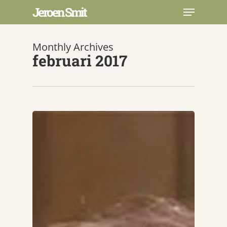
Skip
Menu
Jeroen Smit
to
main
Close
content
Menu
Monthly Archives
februari 2017