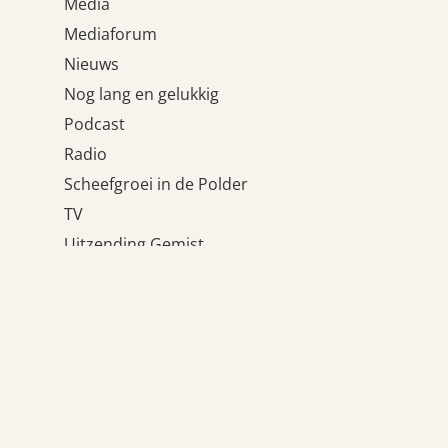
Media
Mediaforum
Nieuws
Nog lang en gelukkig
Podcast
Radio
Scheefgroei in de Polder
TV
Uitzending Gemist
Uncategorized
Wat houdt ons tegen?
Weblogs
Meta