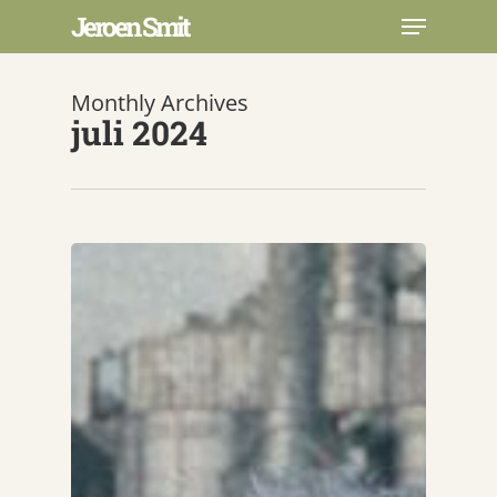
Skip
Menu
Jeroen Smit
to
main
Close
content
Menu
Monthly Archives
juli 2024