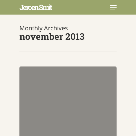
Skip
Menu
Jeroen Smit
to
main
Close
content
Menu
Monthly Archives
november 2013