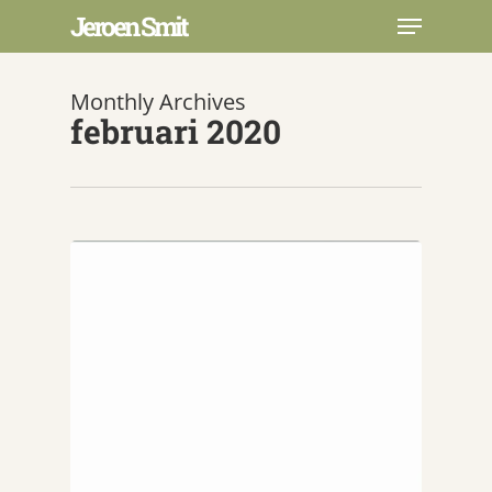
Skip
Menu
Jeroen Smit
to
main
Close
content
Menu
Monthly Archives
februari 2020