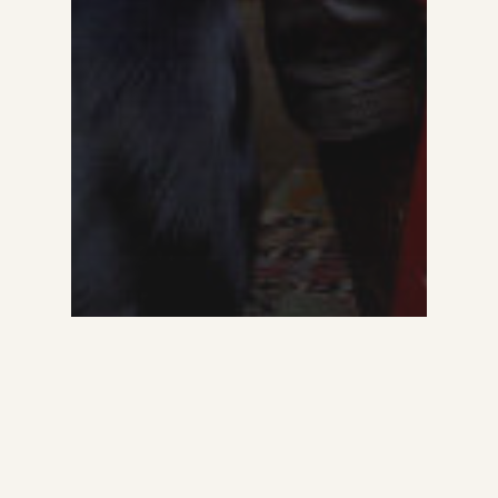
Het Grote Gevecht
Interview
Jeroen Smit: ‘We
hebben activistisch
leiderschap nodig’