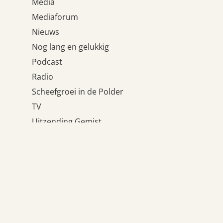
Media
Mediaforum
Nieuws
Nog lang en gelukkig
Podcast
Radio
Scheefgroei in de Polder
TV
Uitzending Gemist
Uncategorized
Wat houdt ons tegen?
Weblogs
Meta