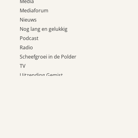
Media
Mediaforum
Nieuws
Nog lang en gelukkig
Podcast
Radio
Scheefgroei in de Polder
TV
Uitzending Gemist
Uncategorized
Wat houdt ons tegen?
Weblogs
Meta