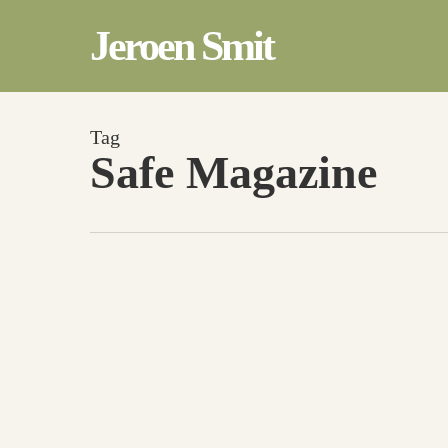
Skip
to
Jeroen Smit
main
content
Tag
Safe Magazine