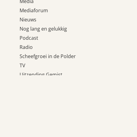
Media
Mediaforum
Nieuws
Nog lang en gelukkig
Podcast
Radio
Scheefgroei in de Polder
TV
Uitzending Gemist
Uncategorized
Wat houdt ons tegen?
Weblogs
Meta