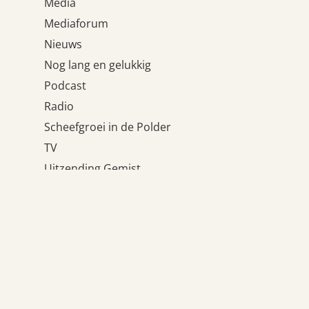
Media
Mediaforum
Nieuws
Nog lang en gelukkig
Podcast
Radio
Scheefgroei in de Polder
TV
Uitzending Gemist
Uncategorized
Wat houdt ons tegen?
Weblogs
Meta