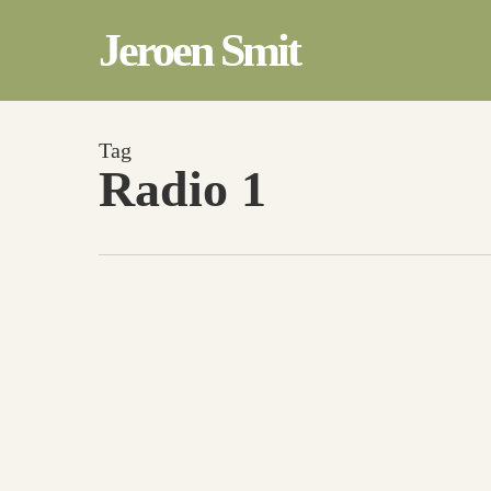
Skip
to
Jeroen Smit
main
content
Tag
Radio 1