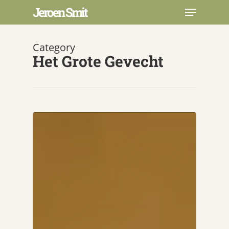
Skip
Menu
Jeroen Smit
to
main
Close
content
Menu
Category
Het Grote Gevecht